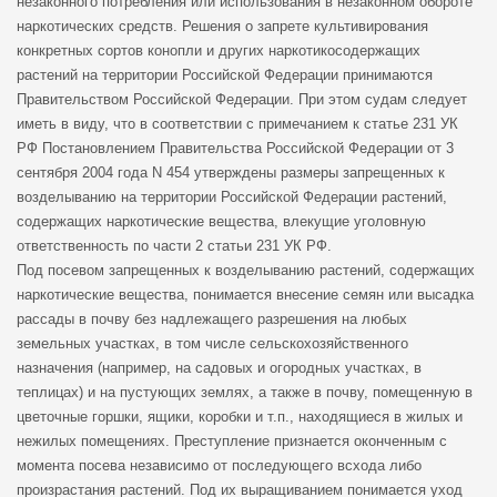
незаконного потребления или использования в незаконном обороте
наркотических средств. Решения о запрете культивирования
конкретных сортов конопли и других наркотикосодержащих
растений на территории Российской Федерации принимаются
Правительством Российской Федерации. При этом судам следует
иметь в виду, что в соответствии с примечанием к статье 231 УК
РФ Постановлением Правительства Российской Федерации от 3
сентября 2004 года N 454 утверждены размеры запрещенных к
возделыванию на территории Российской Федерации растений,
содержащих наркотические вещества, влекущие уголовную
ответственность по части 2 статьи 231 УК РФ.
Под посевом запрещенных к возделыванию растений, содержащих
наркотические вещества, понимается внесение семян или высадка
рассады в почву без надлежащего разрешения на любых
земельных участках, в том числе сельскохозяйственного
назначения (например, на садовых и огородных участках, в
теплицах) и на пустующих землях, а также в почву, помещенную в
цветочные горшки, ящики, коробки и т.п., находящиеся в жилых и
нежилых помещениях. Преступление признается оконченным с
момента посева независимо от последующего всхода либо
произрастания растений. Под их выращиванием понимается уход