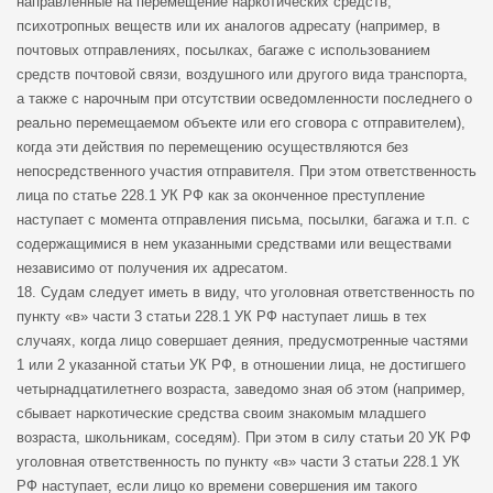
направленные на перемещение наркотических средств,
психотропных веществ или их аналогов адресату (например, в
почтовых отправлениях, посылках, багаже с использованием
средств почтовой связи, воздушного или другого вида транспорта,
а также с нарочным при отсутствии осведомленности последнего о
реально перемещаемом объекте или его сговора с отправителем),
когда эти действия по перемещению осуществляются без
непосредственного участия отправителя. При этом ответственность
лица по статье 228.1 УК РФ как за оконченное преступление
наступает с момента отправления письма, посылки, багажа и т.п. с
содержащимися в нем указанными средствами или веществами
независимо от получения их адресатом.
18. Судам следует иметь в виду, что уголовная ответственность по
пункту «в» части 3 статьи 228.1 УК РФ наступает лишь в тех
случаях, когда лицо совершает деяния, предусмотренные частями
1 или 2 указанной статьи УК РФ, в отношении лица, не достигшего
четырнадцатилетнего возраста, заведомо зная об этом (например,
сбывает наркотические средства своим знакомым младшего
возраста, школьникам, соседям). При этом в силу статьи 20 УК РФ
уголовная ответственность по пункту «в» части 3 статьи 228.1 УК
РФ наступает, если лицо ко времени совершения им такого