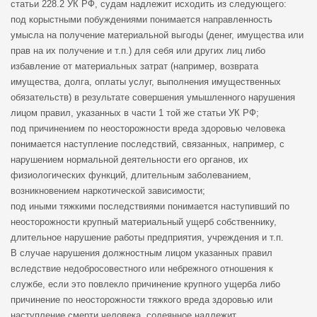
статьи 228.2 УК РФ, судам надлежит исходить из следующего:
под корыстными побуждениями понимается направленность
умысла на получение материальной выгоды (денег, имущества или
прав на их получение и т.п.) для себя или других лиц либо
избавление от материальных затрат (например, возврата
имущества, долга, оплаты услуг, выполнения имущественных
обязательств) в результате совершения умышленного нарушения
лицом правил, указанных в части 1 той же статьи УК РФ;
под причинением по неосторожности вреда здоровью человека
понимается наступление последствий, связанных, например, с
нарушением нормальной деятельности его органов, их
физиологических функций, длительным заболеванием,
возникновением наркотической зависимости;
под иными тяжкими последствиями понимается наступивший по
неосторожности крупный материальный ущерб собственнику,
длительное нарушение работы предприятия, учреждения и т.п.
В случае нарушения должностным лицом указанных правил
вследствие недобросовестного или небрежного отношения к
службе, если это повлекло причинение крупного ущерба либо
причинение по неосторожности тяжкого вреда здоровью или
наступление смерти человека, содеянное надлежит