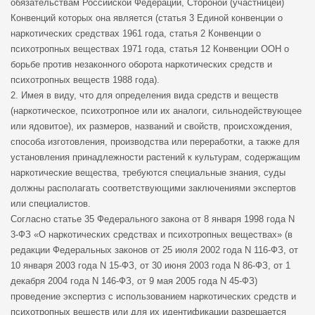
обязательствам Российской Федерации, Стороной (участницей)
Конвенций которых она является (статья 3 Единой конвенции о
наркотических средствах 1961 года, статья 2 Конвенции о
психотропных веществах 1971 года, статья 12 Конвенции ООН о
борьбе против незаконного оборота наркотических средств и
психотропных веществ 1988 года).
2. Имея в виду, что для определения вида средств и веществ
(наркотическое, психотропное или их аналоги, сильнодействующее
или ядовитое), их размеров, названий и свойств, происхождения,
способа изготовления, производства или переработки, а также для
установления принадлежности растений к культурам, содержащим
наркотические вещества, требуются специальные знания, суды
должны располагать соответствующими заключениями экспертов
или специалистов.
Согласно статье 35 Федерального закона от 8 января 1998 года N
3-ФЗ «О наркотических средствах и психотропных веществах» (в
редакции Федеральных законов от 25 июля 2002 года N 116-ФЗ, от
10 января 2003 года N 15-ФЗ, от 30 июня 2003 года N 86-ФЗ, от 1
декабря 2004 года N 146-ФЗ, от 9 мая 2005 года N 45-ФЗ)
проведение экспертиз с использованием наркотических средств и
психотропных веществ или для их идентификации разрешается