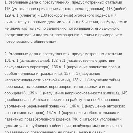
1. Уголовные дела о преступлениях, предусмотренных статьями
115 (умышленное причинение легкого вреда здоровью), 116 (побои),
129 ч. 1 (клевета) и 130 (оскорбление) Уголовного кодекса РФ,
считаются уголовными делами частного обвинения, возбуждаемые
не иначе как только по заявлению потерпевшего, его законного
представителя и подлежат прекращению в связи с примирением
потерпевшего с обвиняемым.
2. Уголовные дела о преступлениях, предусмотренных статьями
131 ч. 1 (изнасилование), 132 ч .1 (насильственные действия
сексуального характера), 136 ч. 1 (нарушения равенства прав и
свобод человека и гражданина), 137 ч. 1 (нарушение
неприкосновенности частной жизни), 138 ч. 1 (нарушение тайны
переписки, телефонных переговоров, телеграфных и иных
сообщений), 139 ч. 1 (нарушение неприкосновенности жилища), 145
(необоснованный отказ в приеме на работу или необоснованное
увольнение беременной женщины), 146 ч. 1 (нарушение авторских
прав и смежных прав), 147 ч. 1 (нарушение изобретательских и
патентных прав) Уголовного кодекса РФ, считаются уголовными
делами часто-публичного обвинения, возбуждаемые не иначе как
по заявлению потерпевшего, но прекращению в связи с