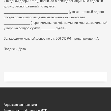
к входной двери и т.п.), проникло в принадлежащий мне садовый
домик, расположенный по адресу:
_____________________________________ (указать точный адрес),
откуда совершило хищение материальных ценностей
_______________ (перечислить, какие), причинив мне материальный
ущерб на общую сумму ________ рублей.
За заведомо ложный донос по ст. 306 УК РФ предупрежден(а).
Подпись. Дата
Адвокатская практика
Автоадвокат. Уголовное ДТП