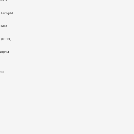
станции
ению
 дела,
ующим
ии