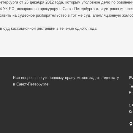
Петербурга от 25 декабря 2012 года, которым уголовное дело по обвинен
64 УК РФ, возвращено прокурору г. Санкт-Петербурга для устранения пре
равить на судебное разбирательство в тот же суд, апелляционную жало
 суд кассационной инстанции в течение одного года.
К
Все вопросы по уголовному праву можно задать адвокату
в Санкт-Петербурге
Те
Em
г.
Ко