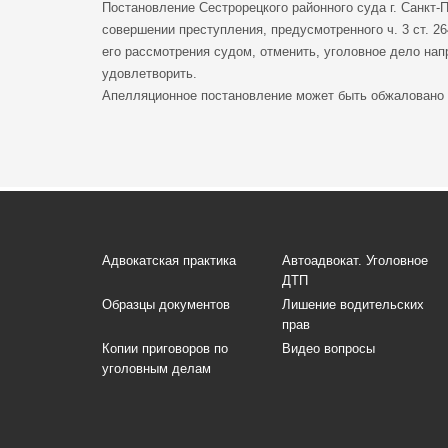
Постановление Сестрорецкого районного суда г. Санкт-
совершении преступления, предусмотренного ч. 3 ст. 2
его рассмотрения судом, отменить, уголовное дело нап
удовлетворить.
Апелляционное постановление может быть обжаловано в
Адвокатская практика
Автоадвокат. Уголовное
ДТП
Образцы документов
Лишение водительских
прав
Копии приговоров по
Видео вопросы
уголовным делам