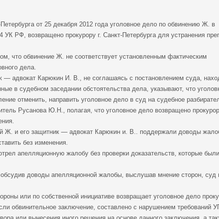
-Петербурга от 25 декабря 2012 года уголовное дело по обвинению Ж. в
64 УК РФ, возвращено прокурору г. Санкт-Петербурга для устранения пре
ом, что обвинение Ж. не соответствует установленным фактическим
вного дела.
 — адвокат Карюкин И. В., не соглашаясь с постановлением суда, нахо
ные в судебном заседании обстоятельства дела, указывают, что уголов
ение отменить, направить уголовное дело в суд на судебное разбирате
тель Русанова Ю.Н., полагая, что уголовное дело возвращено прокуро
ения.
 Ж. и его защитник — адвокат Карюкин и. В.. поддержали доводы жало
тавить без изменения.
отрел апелляционную жалобу без проверки доказательств, которые был
 обсудив доводы апелляционной жалобы, выслушав мнение сторон, суд 
стороны или по собственной инициативе возвращает уголовное дело прок
если обвинительное заключение, составлено с нарушением требований У
вора или вынесения иного решения на основе данного заключения, а так