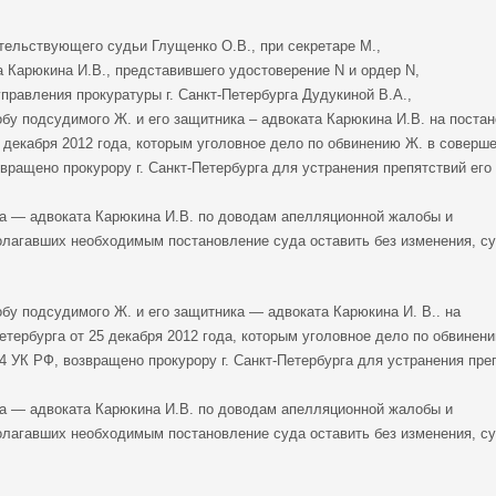
тельствующего судьи Глущенко О.В., при секретаре М.,
 Карюкина И.В., представившего удостоверение N и ордер N,
правления прокуратуры г. Санкт-Петербурга Дудукиной В.А.,
у подсудимого Ж. и его защитника – адвоката Карюкина И.В. на поста
5 декабря 2012 года, которым уголовное дело по обвинению Ж. в соверш
звращено прокурору г. Санкт-Петербурга для устранения препятствий его
а — адвоката Карюкина И.В. по доводам апелляционной жалобы и
олагавших необходимым постановление суда оставить без изменения, с
у подсудимого Ж. и его защитника — адвоката Карюкина И. В.. на
етербурга от 25 декабря 2012 года, которым уголовное дело по обвинен
64 УК РФ, возвращено прокурору г. Санкт-Петербурга для устранения пре
а — адвоката Карюкина И.В. по доводам апелляционной жалобы и
олагавших необходимым постановление суда оставить без изменения, с