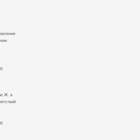
новление
ении
уд
ию Ж. в
пятствий
уд