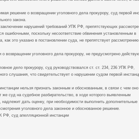
имая решение о возвращении уголовного дела прокурору, суд первой ин
ьного закона.
м заключении нарушений требований УПК РФ, препятствующих рассмотр
ся ошибочными, поскольку несоответствие обвинения установленным в
 как это указано в постановлении суда, не препятствует рассмотрению
ии о возвращении уголовного дела прокурору, не предусмотрено действ
овное дело прокурору, суд руководствовался ст. ст. 234, 236 УПК РФ,
ого слушания, что свидетельствует о нарушении судом первой инстанц
инстанции нельзя признать законным и обоснованным, в связи с чем оно
т же суд на судебное разбирательство, в ходе которого выявленным
а, надлежит дать оценку, при необходимости выполнить дополнительные
ссмотрения уголовного дела законное и обоснованное решение.
УПК РФ, суд апелляционной инстанции