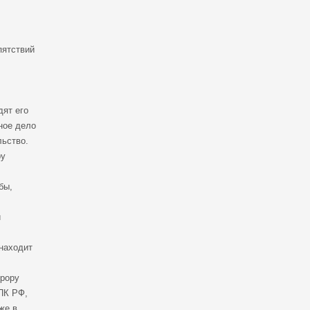
пятствий
дят его
ное дело
льство.
ру
бы,
и
находит
урору
ПК РФ,
же в