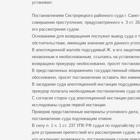
установил:
Постановлением Сестрорецкого районного суда г. Санкт
совершении преступления, предусмотренного ч. 3 ст. 2
его рассмотрения судом.
Основанием для возвращения послужил вывод суда о т
обстоятельствам, имеющим значение для данного уголо
В апелляционной жалобе подсудимый Ж. и его защитник
незаконным и необоснованным, ссылаясь на установлен
возвращено прокурору необоснованно, просят постановл
В представленных возражениях государственный обвини
обоснованно, просит постановление оставить без измен
В заседании суда апелляционной инстанции подсудимый
прокурор полагала необходимым постановление суда ос
С согласия сторон суд апелляционной инстанции рассм
исследованы судом первой инстанции.
Проверив представленные материалы уголовного дела,
постановление суда подлежащим отмене.
В силу п. 1 ч. 1 ст. 237 УПК РФ судья по ходатайству 
для устранения препятствий его рассмотрения судом, 
что исключает возможность постановления судом приго