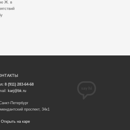
ию Ж. в
пятствий
бу
ОНТАКТЫ
л: 8 (911) 283-64-68
ail:
karj@bk.ru
 Санкт-Петербург
мендантский проспект, 34к1
Открыть на каре